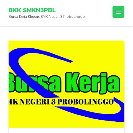
Skip
BKK SMKN3PBL
to
Bursa Kerja Khusus SMK Negeri 3 Probolinggo
content
(Press
Enter)