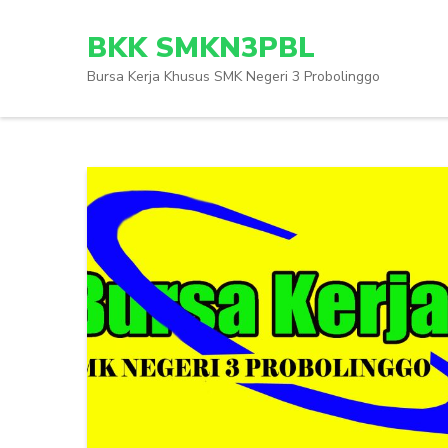
Skip
to
BKK SMKN3PBL
content
Bursa Kerja Khusus SMK Negeri 3 Probolinggo
(Press
Enter)